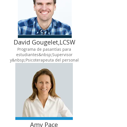
David Gougelet,
LCSW
Programa de pasantías para
estudiantes&nbsp;Supervisor
y&nbsp;Psicoterapeuta del personal
Amy
Pace