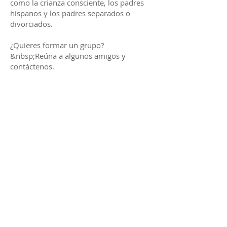
como la crianza consciente, los padres
hispanos y los padres separados o
divorciados.
¿Quieres formar un grupo?
&nbsp;Reúna a algunos amigos y
contáctenos.
Consulta de padres
¿Necesita algo de tiempo para hablar de
algo en privado? &nbsp;Podemos
hacerlo. Lo invitamos a asistir de 1 a 3
sesiones para hablar sobre lo que
sucede en su hogar y ofrecer
psicoeducación, consejos y perspectiva.
¿Necesitas un pequeño consejo para
padres? &nbsp;Contáctenos.